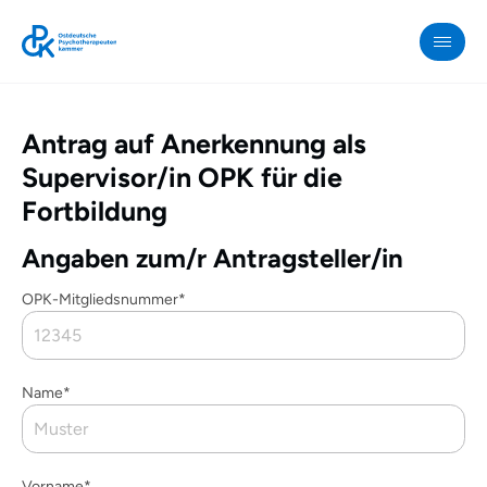
Antrag auf Anerkennung als
OPK
»
Supervisor/in OPK für die
Formulare
Fortbildung
/
Angaben zum/r Antragsteller/in
Online-
Anträge
OPK-Mitgliedsnummer*
»
Antrag
auf
Name*
Anerkennung
als
Supervisor/in
Vorname*