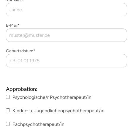
OPK
für
die
Fortbildung
E-Mail*
Geburtsdatum*
Approbation:
Psychologische/r Psychotherapeut/in
Kinder- u. Jugendlichenpsychotherapeut/in
Fachpsychotherapeut/in