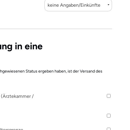
ng in eine
achgewiesenen Status ergeben haben, ist der Versand des
r (Ärztekammer /
ltersgrenze …