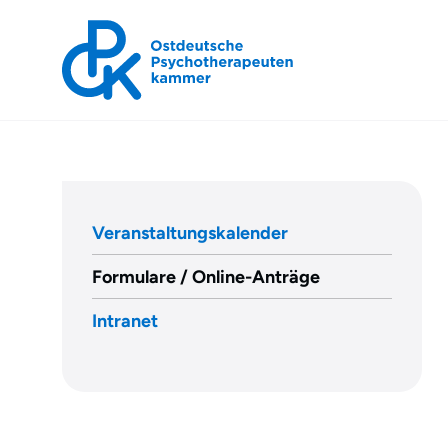
OPK
»
Veranstaltungskalender
Formulare
/
Formulare / Online-Anträge
Online-
Intranet
Anträge
»
Erhebungsbogen
Antrag
auf