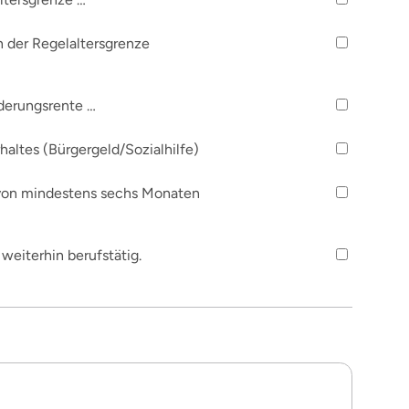
n der Regelaltersgrenze
derungsrente …
altes (Bürgergeld/Sozialhilfe)
r von mindestens sechs Monaten
 weiterhin berufstätig.