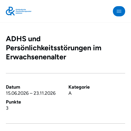
ADHS und
OPK
»
Persönlichkeitsstörungen im
ADHS
Erwachsenenalter
und
Persönlichkeitsstörungen
im
Erwachsenenalter
Datum
Kategorie
15.06.2026
–
23.11.2026
A
Punkte
3