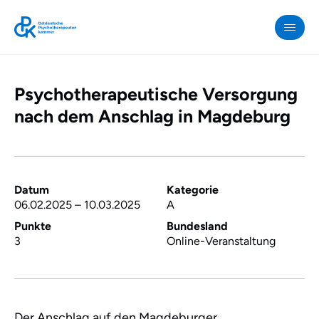
Psychotherapeutische Versorgung
OPK
»
nach dem Anschlag in Magdeburg
Psychotherapeutische
Versorgung
nach
dem
Datum
Kategorie
06.02.2025
–
10.03.2025
A
Anschlag
in
Punkte
Bundesland
3
Online-Veranstaltung
Magdeburg
Der Anschlag auf den Magdeburger