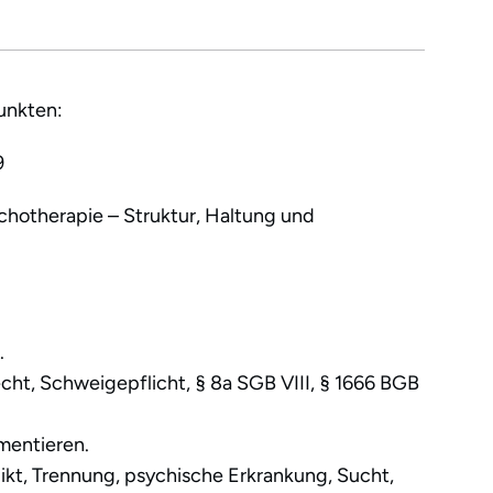
punkten:
9
chotherapie – Struktur, Haltung und
.
t, Schweigepflicht, § 8a SGB VIII, § 1666 BGB
mentieren.
kt, Trennung, psychische Erkrankung, Sucht,