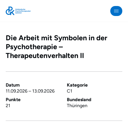
Die Arbeit mit Symbolen in der
OPK
»
Psychotherapie –
Die
Therapeutenverhalten II
Arbeit
mit
Symbolen
in
Datum
Kategorie
der
11.09.2026
–
13.09.2026
C1
Psychotherapie
Punkte
Bundesland
21
Thüringen
–
Therapeutenverhalten
II