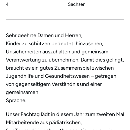
Aufgabe
4
Sachsen
von
Medizin
und
Jugendhilfe
Sehr geehrte Damen und Herren,
–
Kinder zu schützen bedeutet, hinzusehen,
„Ist
Unsicherheiten auszuhalten und gemeinsam
das
Verantwortung zu übernehmen. Damit dies gelingt,
nur
braucht es ein gutes Zusammenspiel zwischen
ein
Jugendhilfe und Gesundheitswesen – getragen
blauer
von gegenseitigem Verständnis und einer
Fleck?“
gemeinsamen
Sprache.
Unser Fachtag lädt in diesem Jahr zum zweiten Mal
Mitarbeitende aus pädiatrischen,