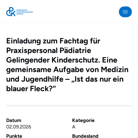
Einladung zum Fachtag für
OPK
»
Praxispersonal Pädiatrie
Einladung
Gelingender Kinderschutz. Eine
zum
gemeinsame Aufgabe von Medizin
Fachtag
und Jugendhilfe – „Ist das nur ein
für
blauer Fleck?“
Praxispersonal
Pädiatrie
Gelingender
Kinderschutz.
Datum
Kategorie
Eine
02.09.2026
A
gemeinsame
Punkte
Bundesland