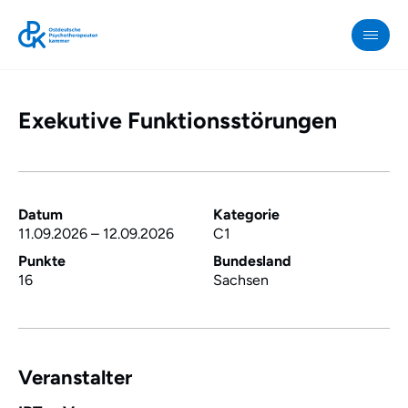
Exekutive Funktionsstörungen
OPK
»
Exekutive
Funktionsstörungen
Datum
Kategorie
11.09.2026
–
12.09.2026
C1
Punkte
Bundesland
16
Sachsen
Veranstalter