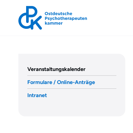
OPK
»
Veranstaltungskalender
Grundlagen
der
Formulare / Online-Anträge
yoga:psycho:therapie
Intranet
Fortbildungskonzept
für
Modul
1
–