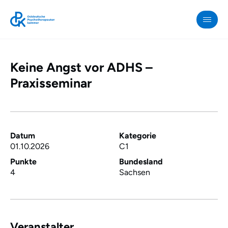
Keine Angst vor ADHS –
OPK
»
Praxisseminar
Keine
Angst
vor
ADHS
Datum
Kategorie
01.10.2026
C1
–
Praxisseminar
Punkte
Bundesland
4
Sachsen
Veranstalter