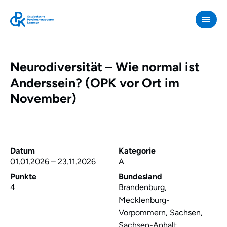
Neurodiversität – Wie normal ist
OPK
»
Anderssein? (OPK vor Ort im
Neurodiversität
November)
–
Wie
normal
ist
Datum
Kategorie
Anderssein?
01.01.2026
–
23.11.2026
A
(OPK
Punkte
Bundesland
4
Brandenburg,
vor
Mecklenburg-
Ort
Vorpommern, Sachsen,
im
Sachsen-Anhalt,