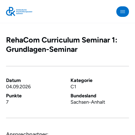
RehaCom Curriculum Seminar 1:
OPK
»
Grundlagen-Seminar
RehaCom
Curriculum
Seminar
1:
Datum
Kategorie
04.09.2026
C1
Grundlagen-
Seminar
Punkte
Bundesland
7
Sachsen-Anhalt
Ansprechpartner: