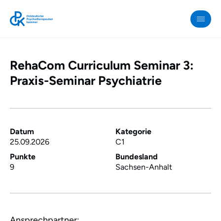
RehaCom Curriculum Seminar 3:
OPK
»
Praxis-Seminar Psychiatrie
RehaCom
Curriculum
Seminar
3:
Datum
Kategorie
25.09.2026
C1
Praxis-
Seminar
Punkte
Bundesland
9
Sachsen-Anhalt
Psychiatrie
Ansprechpartner: