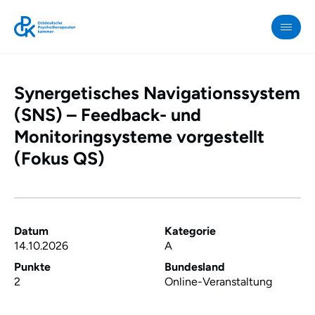
Synergetisches Navigationssystem
OPK
»
(SNS) – Feedback- und
Synergetisches
Monitoringsysteme vorgestellt
Navigationssystem
(Fokus QS)
(SNS)
–
Feedback-
und
Datum
Kategorie
Monitoringsysteme
14.10.2026
A
vorgestellt
Punkte
Bundesland
(Fokus
2
Online-Veranstaltung
QS)